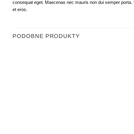
consequat eget. Maecenas nec mauris non dui semper porta. Sed l
et eros.
PODOBNE PRODUKTY
Add to
wishlist