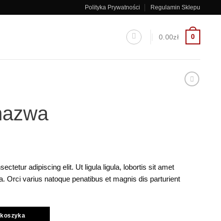
Polityka Prywatności
Regulamin Sklepu
0
0.00
zł
nazwa
tetur adipiscing elit. Ut ligula ligula, lobortis sit amet
. Orci varius natoque penatibus et magnis dis parturient
 koszyka