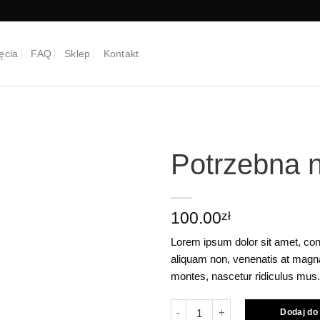
ęcia
FAQ
Sklep
Kontakt
Potrzebna 
Add to
wishlist
100.00
zł
Lorem ipsum dolor sit amet, consec
aliquam non, venenatis at magna
montes, nascetur ridiculus mus.
ilość Potrzebna nazwa
Dodaj do